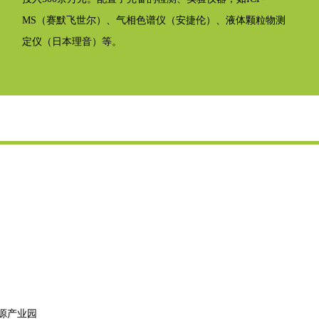
MS（赛默飞世尔）、气相色谱仪（安捷伦）、液体颗粒物测
定仪（日本理音）等。
源产业园